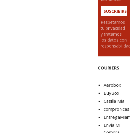
Respetamos
tu privacidad
y tratamos
los datos con
responsabilidad
COURIERS
Aerobox
BuyBox
Casilla Mía
comproNcasa
EntregaMiami
Envía Mi
Compra