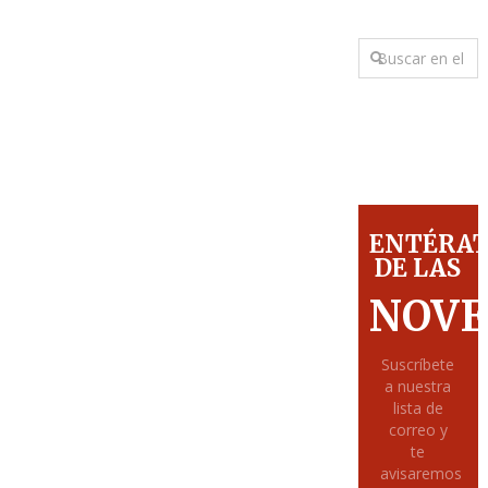
ENTÉRA
DE LAS
NOVE
Suscríbete
a nuestra
lista de
correo y
te
avisaremos