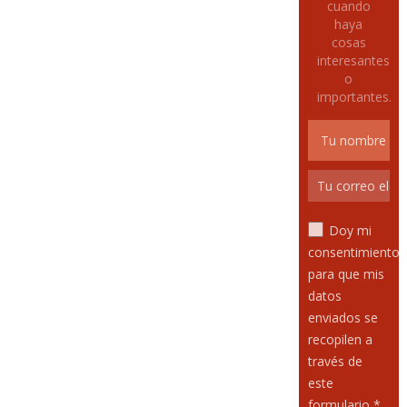
cuando
haya
cosas
interesantes
o
importantes.
Doy mi
consentimiento
para que mis
datos
enviados se
recopilen a
través de
este
formulario *