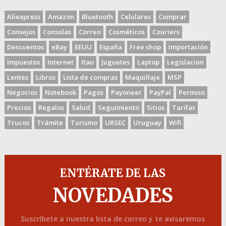
Aliexpress
Amazon
Bluetooth
Celulares
Comprar
Consejos
Consolas
Correo
Cosméticos
Couriers
Descuentos
eBay
EEUU
España
Free shop
Importación
Impuestos
Internet
Itau
Juguetes
Laptop
Legislacion
Lentes
Libros
Lista de compras
Maquillaje
MSP
Negocios
Notebook
Pagos
Payoneer
PayPal
Permiso
Precios
Regalos
Salud
Seguimiento
Sitios
Tarifas
Trucos
Trámite
Turismo
URSEC
Uruguay
Wifi
ENTÉRATE DE LAS
NOVEDADES
Suscríbete a nuestra lista de correo y te avisaremos