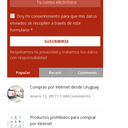
Doy mi consentimiento para que mis datos
enviados se recopilen a través de este
formulario *
Respetamos tu privacidad y tratamos los datos
con responsabilidad
Popular
Recent
Comments
Compras por Internet desde Uruguay
enero 12, 2017 •
1.626
Comments
Productos prohibidos para comprar
por Internet