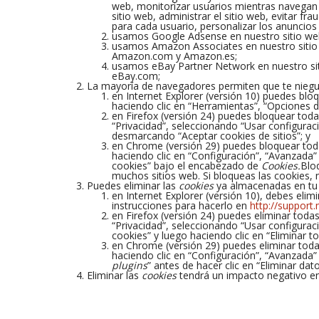
web, monitorizar usuarios mientras navegan por
sitio web, administrar el sitio web, evitar fra
para cada usuario, personalizar los anuncios 
usamos Google Adsense en nuestro sitio web 
usamos Amazon Associates en nuestro sitio 
Amazon.com y Amazon.es;
usamos eBay Partner Network en nuestro sit
eBay.com;
La mayoría de navegadores permiten que te nieg
en Internet Explorer (versión 10) puedes blo
haciendo clic en “Herramientas”, “Opciones de
en Firefox (versión 24) puedes bloquear toda
“Privacidad”, seleccionando “Usar configurac
desmarcando “Aceptar cookies de sitios”; y
en Chrome (versión 29) puedes bloquear tod
haciendo clic en “Configuración”, “Avanzada”
cookies” bajo el encabezado de
Cookies.
Blo
muchos sitios web. Si bloqueas las cookies, 
Puedes eliminar las
cookies
ya almacenadas en tu 
en Internet Explorer (versión 10), debes eli
instrucciones para hacerlo en
http://support
en Firefox (versión 24) puedes eliminar toda
“Privacidad”, seleccionando “Usar configuraci
cookies” y luego haciendo clic en “Eliminar t
en Chrome (versión 29) puedes eliminar todas
haciendo clic en “Configuración”, “Avanzada”
plugins
” antes de hacer clic en “Eliminar da
Eliminar las
cookies
tendrá un impacto negativo en