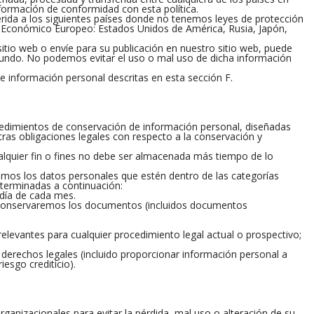
nformación de conformidad con esta política.
rida a los siguientes países donde no tenemos leyes de protección
io Económico Europeo: Estados Unidos de América, Rusia, Japón,
itio web o envíe para su publicación en nuestro sitio web, puede
 mundo. No podemos evitar el uso o mal uso de dicha información
e información personal descritas en esta sección F.
ocedimientos de conservación de información personal, diseñadas
ras obligaciones legales con respecto a la conservación y
lquier fin o fines no debe ser almacenada más tiempo de lo
aremos los datos personales que estén dentro de las categorías
terminadas a continuación:
 día de cada mes.
, conservaremos los documentos (incluidos documentos
levantes para cualquier procedimiento legal actual o prospectivo;
 derechos legales (incluido proporcionar información personal a
riesgo crediticio).
anizacionales para evitar la pérdida, mal uso o alteración de su