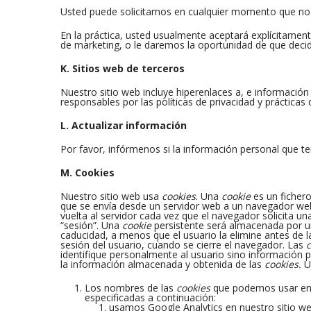
Usted puede solicitarnos en cualquier momento que no
En la práctica, usted usualmente aceptará explícitame
de marketing, o le daremos la oportunidad de que decid
K. Sitios web de terceros
Nuestro sitio web incluye hiperenlaces a, e informació
responsables por las políticas de privacidad y prácticas 
L. Actualizar información
Por favor, infórmenos si la información personal que t
M. Cookies
Nuestro sitio web usa
cookies
. Una
cookie
es un fichero
que se envía desde un servidor web a un navegador web 
vuelta al servidor cada vez que el navegador solicita un
“sesión”. Una
cookie
persistente será almacenada por u
caducidad, a menos que el usuario la elimine antes de 
sesión del usuario, cuando se cierre el navegador. Las
c
identifique personalmente al usuario sino informació
la información almacenada y obtenida de las
cookies.
U
Los nombres de las
cookies
que podemos usar en n
especificadas a continuación:
usamos Google Analytics en nuestro sitio we