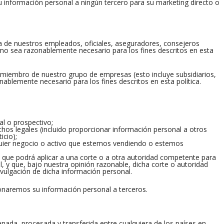
 información personal a ningún tercero para su marketing directo o
a de nuestros empleados, oficiales, aseguradores, consejeros
mo sea razonablemente necesario para los fines descritos en esta
 miembro de nuestro grupo de empresas (esto incluye subsidiarios,
ablemente necesario para los fines descritos en esta política.
al o prospectivo;
chos legales (incluido proporcionar información personal a otros
icio);
uier negocio o activo que estemos vendiendo o estemos
que podrá aplicar a una corte o a otra autoridad competente para
al, y que, bajo nuestra opinión razonable, dicha corte o autoridad
ivulgación de dicha información personal.
ionaremos su información personal a terceros.
ada, procesada y transferida entre cualquiera de los países en