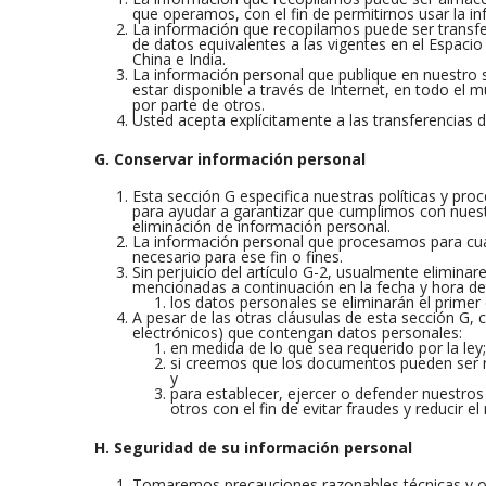
que operamos, con el fin de permitirnos usar la i
La información que recopilamos puede ser transfe
de datos equivalentes a las vigentes en el Espac
China e India.
La información personal que publique en nuestro s
estar disponible a través de Internet, en todo el
por parte de otros.
Usted acepta explícitamente a las transferencias d
G. Conservar información personal
Esta sección G especifica nuestras políticas y pr
para ayudar a garantizar que cumplimos con nuest
eliminación de información personal.
La información personal que procesamos para cua
necesario para ese fin o fines.
Sin perjuicio del artículo G-2, usualmente elimin
mencionadas a continuación en la fecha y hora de
los datos personales se eliminarán el primer
A pesar de las otras cláusulas de esta sección G
electrónicos) que contengan datos personales:
en medida de lo que sea requerido por la ley;
si creemos que los documentos pueden ser re
y
para establecer, ejercer o defender nuestros
otros con el fin de evitar fraudes y reducir el 
H. Seguridad de su información personal
Tomaremos precauciones razonables técnicas y org