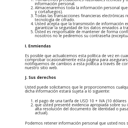
información personal.
Almacenaremos toda la información personal que 
y cortafuegos).
Todas las transacciones financieras electrónicas r
tecnología de cifrado.
Usted acepta que la transmisión de información 
garantizar la seguridad de los datos enviados a tra
Usted es responsable de mantener de forma confid
nosotros no le pediremos su contraseña (exceptuan
I. Enmiendas
Es posible que actualicemos esta política de vez en cua
comprobar ocasionalmente esta página para asegurarse d
notifiquemos de cambios a esta política a través de cor
nuestro sitio web.
J. Sus derechos
Usted puede solicitarnos que le proporcionemos cualqu
dicha información estará sujeta a lo siguiente:
el pago de una tarifa de USD 10 + IVA (10 dólares
que usted presenté evidencia apropiada sobre su 
alta resolución del documento de identidad o pasa
actual).
Podemos retener información personal que usted nos soli