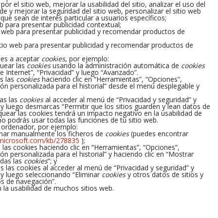
 el sitio web, mejorar la usabilidad del sitio, analizar el uso del
ude y mejorar la seguridad del sitio web, personalizar el sitio web
que sean de interés particular a usuarios específicos;
para presentar publicidad contextual;
web para presentar publicidad y recomendar productos de
io web para presentar publicidad y recomendar productos de
ues a aceptar
cookies
, por ejemplo:
quear las
cookies
usando la administración automática de
cookies
 Internet”, “Privacidad” y luego “Avanzado”.
s las
cookies
haciendo clic en “Herramientas”, “Opciones”,
ión personalizada para el historial” desde el menú desplegable y
as las
cookies
al acceder al menú de “Privacidad y seguridad” y
 y luego desmarcas “Permitir que los sitios guarden y lean datos de
quear las cookies tendrá un impacto negativo en la usabilidad de
no podrás usar todas las funciones de tu sitio web.
ordenador, por ejemplo:
minar manualmente los ficheros de
cookies
(puedes encontrar
.microsoft.com/kb/278835
);
s las cookies haciendo clic en “Herramientas”, “Opciones”,
ón personalizada para el historial” y haciendo clic en “Mostrar
odas las
cookies
”; y
 las cookies al acceder al menú de “Privacidad y seguridad” y
 y luego seleccionando “Eliminar
cookies
y otros datos de sitios y
tos de navegación”.
 la usabilidad de muchos sitios web.