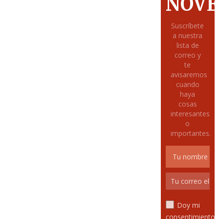
NOVE
Suscríbete
a nuestra
lista de
correo y
te
avisaremos
cuando
haya
cosas
interesantes
o
importantes.
Doy mi
consentimiento