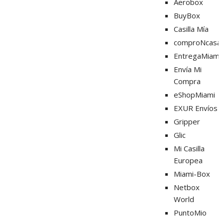
Aerobox
BuyBox
Casilla Mía
comproNcasa
EntregaMiami
Envía Mi
Compra
eShopMiami
EXUR Envíos
Gripper
Glic
Mi Casilla
Europea
Miami-Box
Netbox
World
PuntoMio