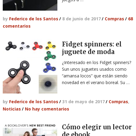
by
Federico de los Santos
/
8 de junio de 2017
/
Compras
/
68
comentarios
Fidget spinners: el
juguete de moda
¿Interesado en los Fidget spinners?
Sun unos juguetes usados como
“amansa locos” que están siendo
novedad en el verano boreal. Su …
by
Federico de los Santos
/
31 de mayo de 2017
/
Compras
,
Noticias
/
No hay comentarios
Cómo elegir un lector
de ebook