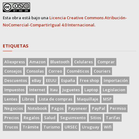
Esta obra está bajo una
Licencia Creative Commons Atribución-
NoComercial-CompartirIgual 4.0 Internacional
.
ETIQUETAS
Aliexpress
Amazon
Bluetooth
Celulares
Comprar
Consejos
Consolas
Correo
Cosméticos
Couriers
Descuentos
eBay
EEUU
España
Free shop
Importación
Impuestos
Internet
Itau
Juguetes
Laptop
Legislacion
Lentes
Libros
Lista de compras
Maquillaje
MSP
Negocios
Notebook
Pagos
Payoneer
PayPal
Permiso
Precios
Regalos
Salud
Seguimiento
Sitios
Tarifas
Trucos
Trámite
Turismo
URSEC
Uruguay
Wifi