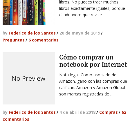
libros. No puedes traer muchos
libros exactamente iguales, porque
el aduanero que revise …
by
Federico de los Santos
/
20 de mayo de 2019
/
Preguntas
/
6 comentarios
Cómo comprar un
notebook por Internet
Nota legal: Como asociado de
Amazon, gano con las compras que
califican. Amazon y Amazon Global
son marcas registradas de …
by
Federico de los Santos
/
4 de abril de 2018
/
Compras
/
62
comentarios