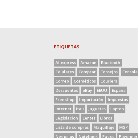
ETIQUETAS
Aliexpress
Amazon
Bluetooth
Celulares
Comprar
Consejos
Consola
Correo
Cosméticos
Couriers
Descuentos
eBay
EEUU
España
Free shop
Importación
Impuestos
Internet
Itau
Juguetes
Laptop
Legislacion
Lentes
Libros
Lista de compras
Maquillaje
MSP
Negocios
Notebook
Pagos
Payoneer