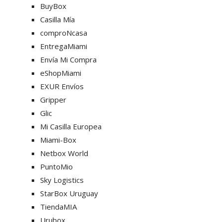
BuyBox
Casilla Mía
comproNcasa
EntregaMiami
Envía Mi Compra
eShopMiami
EXUR Envíos
Gripper
Glic
Mi Casilla Europea
Miami-Box
Netbox World
PuntoMio
Sky Logistics
StarBox Uruguay
TiendaMIA
Urubox