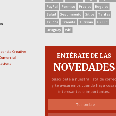
PayPal
Permiso
Precios
Regalos
Salud
Seguimiento
Sitios
Tarifas
d
Trucos
Trámite
Turismo
URSEC
es
Uruguay
Wifi
icencia Creative
ENTÉRATE DE LAS
Comercial-
nacional
.
NOVEDADES
Suscríbete a nuestra lista de corre
y te avisaremos cuando haya cosa
interesantes o importantes.