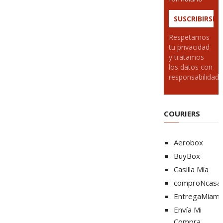
Respetamos
tu privacidad
y tratamos
los datos con
responsabilidad
COURIERS
Aerobox
BuyBox
Casilla Mía
comproNcasa
EntregaMiami
Envía Mi
Compra