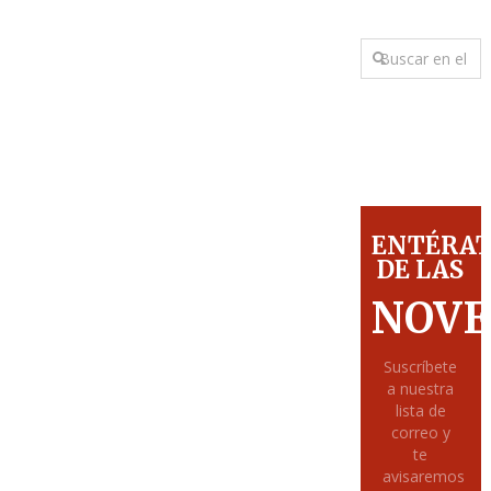
ENTÉRA
DE LAS
NOVE
Suscríbete
a nuestra
lista de
correo y
te
avisaremos