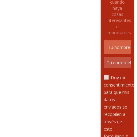
cuando
haya
cosas
interesantes
o
importantes.
Doy mi
consentimiento
para que mis
datos
enviados se
recopilen a
través de
este
formulario *