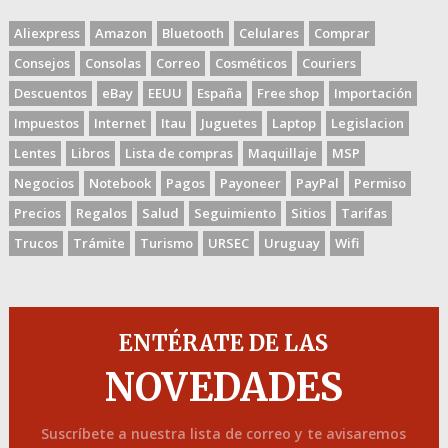
Aliexpress
Amazon
Bluetooth
Celulares
Comprar
Consejos
Consolas
Correo
Cosméticos
Couriers
Descuentos
eBay
EEUU
España
Free shop
Importación
Impuestos
Internet
Itau
Juguetes
Laptop
Legislacion
Lentes
Libros
Lista de compras
Maquillaje
MSP
Negocios
Notebook
Pagos
Payoneer
PayPal
Permiso
Precios
Regalos
Salud
Seguimiento
Sitios
Tarifas
Trucos
Trámite
Turismo
URSEC
Uruguay
Wifi
ENTÉRATE DE LAS
NOVEDADES
Suscríbete a nuestra lista de correo y te avisaremos