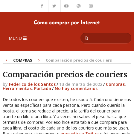
MENU
COMPRAS
Comparación precios de couriers
Comparación precios de couriers
by
Federico de los Santos
/
13 de marzo de 2022
/
Compras
,
Herramientas
,
Portada
/
No hay comentarios
De todos los couriers que existen, he usado 5. Cada uno tiene sus
ventajas específicas para cada persona. Pero cuando querés la
posta, el tema se reduce al precio; a la tarifa del courier para
traerte un kilo o una libra. Y a veces no sabés el peso hasta que
terminás de comprar. Por eso hice esta tabla que compara para
cada libra, el costo de cada uno de los couriers que más se usan.
Para saber eso, simplemente
pregunté en Twitter
y fui agregando