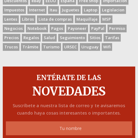
Descuentos
eBay
EEUU
España
Free shop
Importación
Impuestos
Internet
Itau
Juguetes
Laptop
Legislacion
Lentes
Libros
Lista de compras
Maquillaje
MSP
Negocios
Notebook
Pagos
Payoneer
PayPal
Permiso
Precios
Regalos
Salud
Seguimiento
Sitios
Tarifas
Trucos
Trámite
Turismo
URSEC
Uruguay
Wifi
ENTÉRATE DE LAS
NOVEDADES
Suscríbete a nuestra lista de correo y te avisaremos
cuando haya cosas interesantes o importantes.