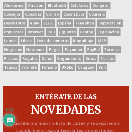
Aliexpress
Amazon
Bluetooth
Celulares
Comprar
Consejos
Consolas
Correo
Cosméticos
Couriers
Descuentos
eBay
EEUU
España
Free shop
Importación
Impuestos
Internet
Itau
Juguetes
Laptop
Legislacion
Lentes
Libros
Lista de compras
Maquillaje
MSP
Negocios
Notebook
Pagos
Payoneer
PayPal
Permiso
Precios
Regalos
Salud
Seguimiento
Sitios
Tarifas
Trucos
Trámite
Turismo
URSEC
Uruguay
Wifi
ENTÉRATE DE LAS
NOVEDADES
1.6K
Suscríbete a nuestra lista de correo y te avisaremos
cuando haya cosas interesantes o importantes.