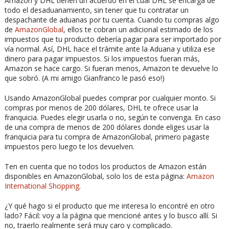
Amazon y DHL tienen un acuerdo en el cual DHL se encarga de
todo el desaduanamiento, sin tener que tu contratar un
despachante de aduanas por tu cuenta. Cuando tu compras algo
de
AmazonGlobal
, ellos te cobran un adicional estimado de los
impuestos que tu producto debería pagar para ser importado por
vía normal. Así, DHL hace el trámite ante la Aduana y utiliza ese
dinero para pagar impuestos. Si los impuestos fueran más,
Amazon se hace cargo. Si fueran menos, Amazon te devuelve lo
que sobró. (A mi amigo Gianfranco le pasó eso!)
Usando AmazonGlobal puedes comprar por cualquier monto. Si
compras por menos de 200 dólares, DHL te ofrece usar la
franquicia. Puedes elegir usarla o no, según te convenga. En caso
de una compra de menos de 200 dólares donde eliges usar la
franquicia para tu compra de AmazonGlobal, primero pagaste
impuestos pero luego te los devuelven.
Ten en cuenta que no todos los productos de Amazon están
disponibles en AmazonGlobal, solo los de esta página:
Amazon
International Shopping
.
¿Y qué hago si el producto que me interesa lo encontré en otro
lado? Fácil: voy a la página que mencioné antes y lo busco allí. Si
no, traerlo realmente será muy caro y complicado.