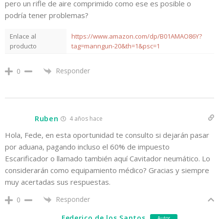
pero un rifle de aire comprimido como ese es posible o
podría tener problemas?
Enlace al
https://www.amazon.com/dp/B01AMAO86Y?
producto
tag=manngun-20&th=1&psc=1
Responder
0
Ruben
4 años hace
Hola, Fede, en esta oportunidad te consulto si dejarán pasar
por aduana, pagando incluso el 60% de impuesto
Escarificador o llamado también aquí Cavitador neumático. Lo
considerarán como equipamiento médico? Gracias y siempre
muy acertadas sus respuestas.
Responder
0
Federico de los Santos
Autor