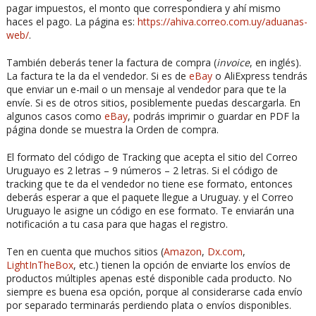
pagar impuestos, el monto que correspondiera y ahí mismo
haces el pago. La página es:
https://ahiva.correo.com.uy/aduanas-
web/
.
También deberás tener la factura de compra (
invoice
, en inglés).
La factura te la da el vendedor. Si es de
eBay
o AliExpress tendrás
que enviar un e-mail o un mensaje al vendedor para que te la
envíe. Si es de otros sitios, posiblemente puedas descargarla. En
algunos casos como
eBay
, podrás imprimir o guardar en PDF la
página donde se muestra la Orden de compra.
El formato del código de Tracking que acepta el sitio del Correo
Uruguayo es 2 letras – 9 números – 2 letras. Si el código de
tracking que te da el vendedor no tiene ese formato, entonces
deberás esperar a que el paquete llegue a Uruguay. y el Correo
Uruguayo le asigne un código en ese formato. Te enviarán una
notificación a tu casa para que hagas el registro.
Ten en cuenta que muchos sitios (
Amazon
,
Dx.com
,
LightInTheBox
, etc.) tienen la opción de enviarte los envíos de
productos múltiples apenas esté disponible cada producto. No
siempre es buena esa opción, porque al considerarse cada envío
por separado terminarás perdiendo plata o envíos disponibles.