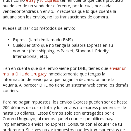
sitios como
eBay
y
AliExpress
ten en cuenta que cada producto
puede ser de un vendedor diferente, por lo cual, por cada
vendedor tendrás un envío. Y recuerda que lo que cuenta la
aduana son los envíos, no las transacciones de compra.
Puedes utilizar dos métodos de envío:
Express (también llamado EMS).
Cualquier otro que no tenga la palabra Express en su
nombre (free shipping, e-Packet, Standard, Priority
Internacional, etc).
Ten en cuenta que si el envío viene por DHL, tienes que
enviar un
mail a DHL de Uruguay
inmediatamente que tengas la
información de envío para que hagan la declaración ante la
Aduana. Al parecer DHL no tiene un sistema web como los demás
couriers.
Para no pagar impuestos, los envíos Express pueden ser de hasta
200 dólares de costo total y los envíos no express pueden ser de
hasta 50 dólares. Estos últimos solo son entregados por el
Correo Uruguayo, al menos que el courier que utilices haya
implementado envíos no Express. Consulta con el courier de tu
preferencia. Si eliges pagar impuestos puedes ingresar envíos de