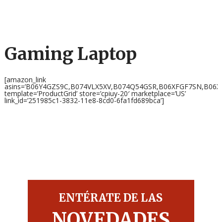
Gaming Laptop
[amazon_link
asins=’B06Y4GZS9C,B074VLX5XV,B074Q54GSR,B06XFGF7SN,B06
template=’ProductGrid’ store=’cpiuy-20′ marketplace=’US’
link_id=’251985c1-3832-11e8-8cd0-6fa1fd689bca’]
ENTÉRATE DE LAS
NOVEDADES