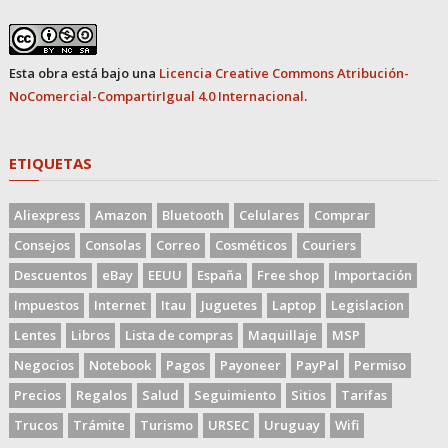
Esta obra está bajo una
Licencia Creative Commons Atribución-
NoComercial-CompartirIgual 4.0 Internacional
.
ETIQUETAS
Aliexpress
Amazon
Bluetooth
Celulares
Comprar
Consejos
Consolas
Correo
Cosméticos
Couriers
Descuentos
eBay
EEUU
España
Free shop
Importación
Impuestos
Internet
Itau
Juguetes
Laptop
Legislacion
Lentes
Libros
Lista de compras
Maquillaje
MSP
Negocios
Notebook
Pagos
Payoneer
PayPal
Permiso
Precios
Regalos
Salud
Seguimiento
Sitios
Tarifas
Trucos
Trámite
Turismo
URSEC
Uruguay
Wifi