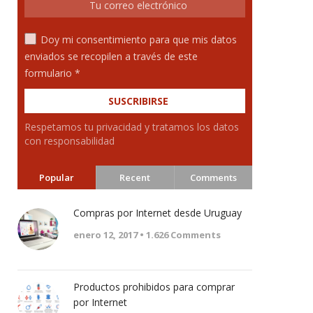
Doy mi consentimiento para que mis datos
enviados se recopilen a través de este
formulario *
Respetamos tu privacidad y tratamos los datos
con responsabilidad
Popular
Recent
Comments
Compras por Internet desde Uruguay
enero 12, 2017 •
1.626
Comments
Productos prohibidos para comprar
por Internet