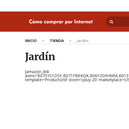
INICIO
TIENDA
Jardín
Jardín
[amazon_link
asins=’B075YS1D5F,B071F8BKQK,B06Y2G9HMM,B013
template=’ProductGrid’ store=’cpiuy-20′ marketplace=’