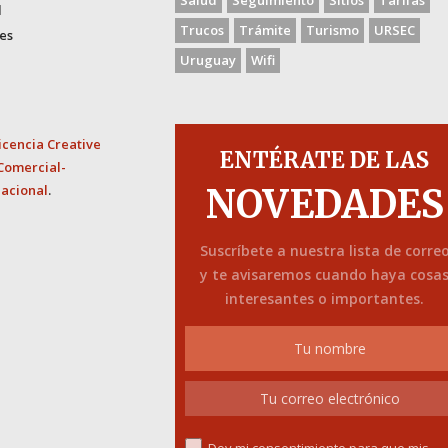
Salud
Seguimiento
Sitios
Tarifas
d
Trucos
Trámite
Turismo
URSEC
es
Uruguay
Wifi
icencia Creative
ENTÉRATE DE LAS
Comercial-
nacional
.
NOVEDADES
Suscríbete a nuestra lista de corre
y te avisaremos cuando haya cosa
interesantes o importantes.