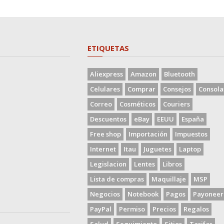
ETIQUETAS
Aliexpress
Amazon
Bluetooth
Celulares
Comprar
Consejos
Consola
Correo
Cosméticos
Couriers
Descuentos
eBay
EEUU
España
Free shop
Importación
Impuestos
Internet
Itau
Juguetes
Laptop
Legislacion
Lentes
Libros
Lista de compras
Maquillaje
MSP
Negocios
Notebook
Pagos
Payoneer
PayPal
Permiso
Precios
Regalos