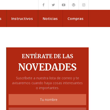
s
Instructivos
Noticias
Compras
ENTÉRATE DE LAS
NOVEDADES
57567U0′
Suscríbete a nuestra lista de correo y te
avisaremos cuando haya cosas interesantes
o importantes.