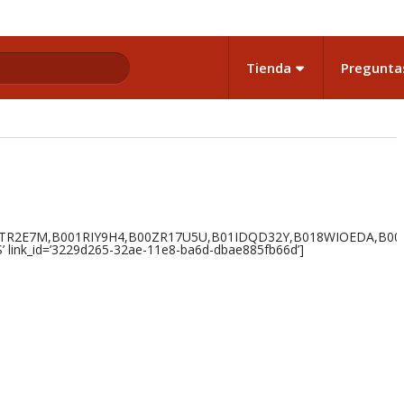
Tienda
Pregunta
TR2E7M,B001RIY9H4,B00ZR17U5U,B01IDQD32Y,B018WIOEDA,B00
US’ link_id=’3229d265-32ae-11e8-ba6d-dbae885fb66d’]