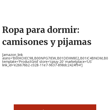
Ropa para dormir:
camisones y pijamas
[amazon_link
asins=’B00KOIEC98,B00NPG7IEW,B01DEVW8E2,B01IC4BNOM,B0
template=’ProductGrid’ store=’cpiuy-20′ marketplace=’US’
link_id=’e26676b2-c028-11e7-9637-898dc2424f94′]