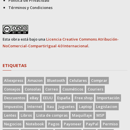
Política de Privacidad
Términos y Condiciones
Esta obra está bajo una
Licencia Creative Commons Atribución-
NoComercial-CompartirIgual 4.0 Internacional
.
ETIQUETAS
Aliexpress
Amazon
Bluetooth
Celulares
Comprar
Consejos
Consolas
Correo
Cosméticos
Couriers
Descuentos
eBay
EEUU
España
Free shop
Importación
Impuestos
Internet
Itau
Juguetes
Laptop
Legislacion
Lentes
Libros
Lista de compras
Maquillaje
MSP
Negocios
Notebook
Pagos
Payoneer
PayPal
Permiso