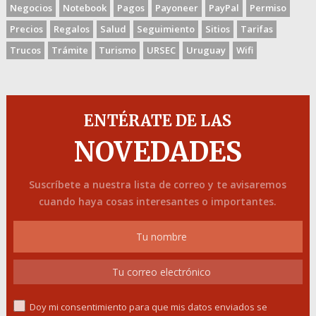
Negocios
Notebook
Pagos
Payoneer
PayPal
Permiso
Precios
Regalos
Salud
Seguimiento
Sitios
Tarifas
Trucos
Trámite
Turismo
URSEC
Uruguay
Wifi
ENTÉRATE DE LAS
NOVEDADES
Suscríbete a nuestra lista de correo y te avisaremos
cuando haya cosas interesantes o importantes.
Doy mi consentimiento para que mis datos enviados se