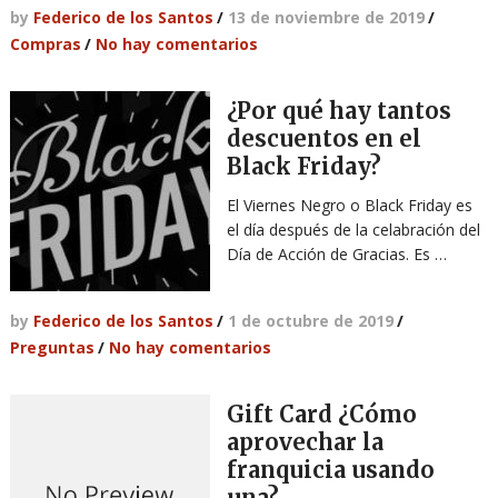
by
Federico de los Santos
/
13 de noviembre de 2019
/
Compras
/
No hay comentarios
¿Por qué hay tantos
descuentos en el
Black Friday?
El Viernes Negro o Black Friday es
el día después de la celabración del
Día de Acción de Gracias. Es …
by
Federico de los Santos
/
1 de octubre de 2019
/
Preguntas
/
No hay comentarios
Gift Card ¿Cómo
aprovechar la
franquicia usando
una?