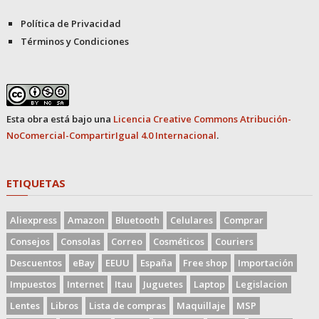
Política de Privacidad
Términos y Condiciones
Esta obra está bajo una
Licencia Creative Commons Atribución-
NoComercial-CompartirIgual 4.0 Internacional
.
ETIQUETAS
Aliexpress
Amazon
Bluetooth
Celulares
Comprar
Consejos
Consolas
Correo
Cosméticos
Couriers
Descuentos
eBay
EEUU
España
Free shop
Importación
Impuestos
Internet
Itau
Juguetes
Laptop
Legislacion
Lentes
Libros
Lista de compras
Maquillaje
MSP