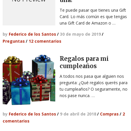
Te puede pasar que tienes una Gift
Card. Lo más común es que tengas
una Gift Card de Amazon o …
by
Federico de los Santos
/
30 de mayo de 2019
/
Preguntas
/
12 comentarios
Regalos para mi
cumpleaños
A todos nos pasa que alguien nos
pregunta: ¿Qué regalos querés para
tu cumpleaños? O seguramente, no
nos pase nunca. …
by
Federico de los Santos
/
9 de abril de 2018
/
Compras
/
2
comentarios