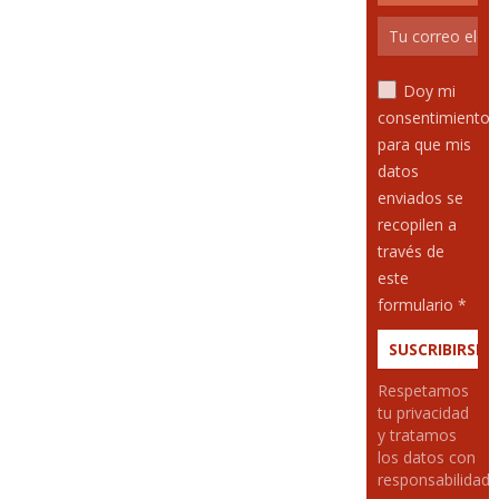
Doy mi
consentimiento
para que mis
datos
enviados se
recopilen a
través de
este
formulario *
Respetamos
tu privacidad
y tratamos
los datos con
responsabilidad