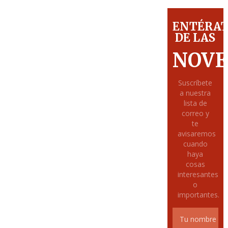
ENTÉRA
DE LAS
NOVE
Suscríbete
a nuestra
lista de
correo y
te
avisaremos
cuando
haya
cosas
interesantes
o
importantes.