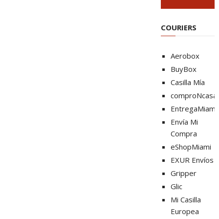
COURIERS
Aerobox
BuyBox
Casilla Mía
comproNcasa
EntregaMiami
Envía Mi
Compra
eShopMiami
EXUR Envíos
Gripper
Glic
Mi Casilla
Europea