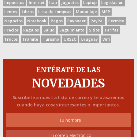
Impuestos
Internet
Itau
Juguetes
Laptop
Legislacion
Lentes
Libros
Lista de compras
Maquillaje
MSP
Negocios
Notebook
Pagos
Payoneer
PayPal
Permiso
Precios
Regalos
Salud
Seguimiento
Sitios
Tarifas
Trucos
Trámite
Turismo
URSEC
Uruguay
Wifi
ENTÉRATE DE LAS
NOVEDADES
Suscríbete a nuestra lista de correo y te avisaremos
cuando haya cosas interesantes o importantes.