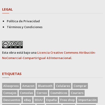
LEGAL
Política de Privacidad
Términos y Condiciones
Esta obra está bajo una
Licencia Creative Commons Atribución-
NoComercial-CompartirIgual 4.0 Internacional
.
ETIQUETAS
Aliexpress
Amazon
Bluetooth
Celulares
Comprar
Consejos
Consolas
Correo
Cosméticos
Couriers
Descuentos
eBay
EEUU
España
Free shop
Importación