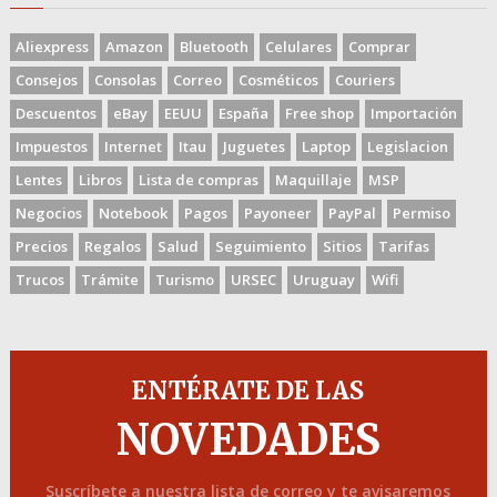
Aliexpress
Amazon
Bluetooth
Celulares
Comprar
Consejos
Consolas
Correo
Cosméticos
Couriers
Descuentos
eBay
EEUU
España
Free shop
Importación
Impuestos
Internet
Itau
Juguetes
Laptop
Legislacion
Lentes
Libros
Lista de compras
Maquillaje
MSP
Negocios
Notebook
Pagos
Payoneer
PayPal
Permiso
Precios
Regalos
Salud
Seguimiento
Sitios
Tarifas
Trucos
Trámite
Turismo
URSEC
Uruguay
Wifi
ENTÉRATE DE LAS
NOVEDADES
Suscríbete a nuestra lista de correo y te avisaremos