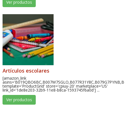
Ver productos
Artículos escolares
[amazon_link
asins='B019QBO6BC,B007W7SGLO,B077R31Y8C,B079G7PYNB,B
template='ProductGrid' store='cpiuy-20' marketplace='US'
link_id='1de8e203-32b9-11e8-b8ca-1593745f6a0d'] ...
Ver productos