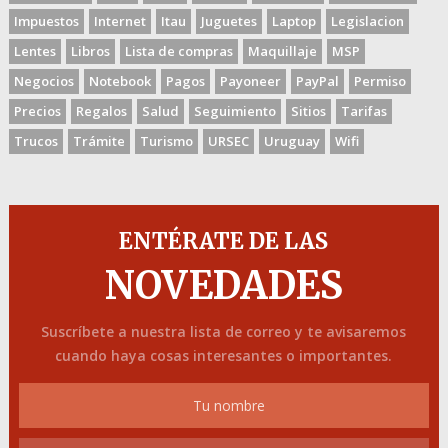
Impuestos
Internet
Itau
Juguetes
Laptop
Legislacion
Lentes
Libros
Lista de compras
Maquillaje
MSP
Negocios
Notebook
Pagos
Payoneer
PayPal
Permiso
Precios
Regalos
Salud
Seguimiento
Sitios
Tarifas
Trucos
Trámite
Turismo
URSEC
Uruguay
Wifi
ENTÉRATE DE LAS
NOVEDADES
Suscríbete a nuestra lista de correo y te avisaremos
cuando haya cosas interesantes o importantes.