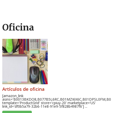
Oficina
Artículos de oficina
[amazon_link
asins='B0013BKDO8,B077B5L6RC,B01MZI6X6C,B01DPSL0FM,B
template='ProductGrid' store='cpiuy-20' marketplace='US'
link_id='df0b5a79-32b6-11e8-91e9-5f828b4987f6'] ...