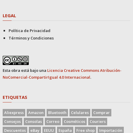
LEGAL
Política de Privacidad
Términos y Condiciones
Esta obra está bajo una
Licencia Creative Commons Atribución-
NoComercial-CompartirIgual 4.0 Internacional
.
ETIQUETAS
Aliexpress
Amazon
Bluetooth
Celulares
Comprar
Consejos
Consolas
Correo
Cosméticos
Couriers
Descuentos
eBay
EEUU
España
Free shop
Importación