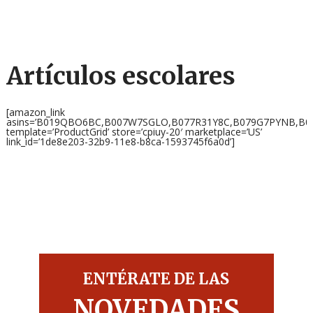
Artículos escolares
[amazon_link
asins=’B019QBO6BC,B007W7SGLO,B077R31Y8C,B079G7PYNB,B
template=’ProductGrid’ store=’cpiuy-20′ marketplace=’US’
link_id=’1de8e203-32b9-11e8-b8ca-1593745f6a0d’]
ENTÉRATE DE LAS
NOVEDADES