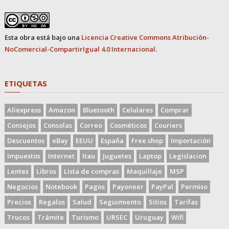
Esta obra está bajo una
Licencia Creative Commons Atribución-
NoComercial-CompartirIgual 4.0 Internacional
.
ETIQUETAS
Aliexpress
Amazon
Bluetooth
Celulares
Comprar
Consejos
Consolas
Correo
Cosméticos
Couriers
Descuentos
eBay
EEUU
España
Free shop
Importación
Impuestos
Internet
Itau
Juguetes
Laptop
Legislacion
Lentes
Libros
Lista de compras
Maquillaje
MSP
Negocios
Notebook
Pagos
Payoneer
PayPal
Permiso
Precios
Regalos
Salud
Seguimiento
Sitios
Tarifas
Trucos
Trámite
Turismo
URSEC
Uruguay
Wifi