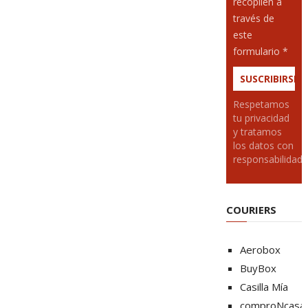
recopilen a
través de
este
formulario *
Respetamos
tu privacidad
y tratamos
los datos con
responsabilidad
COURIERS
Aerobox
BuyBox
Casilla Mía
comproNcasa