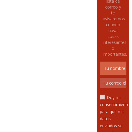
lista de
correo y
te
avisaremos
cuando
haya
cosas
interesantes
o
importantes.
Doy mi
consentimiento
para que mis
datos
enviados se