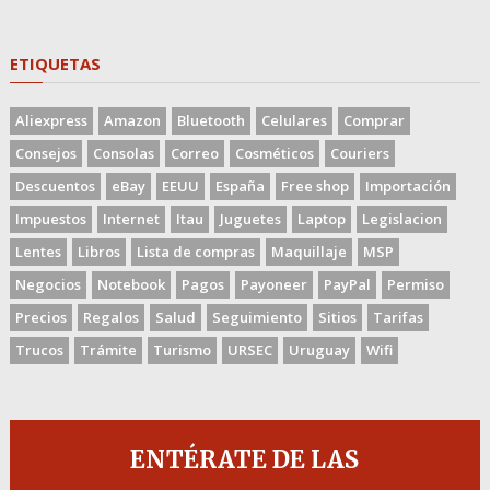
ETIQUETAS
Aliexpress
Amazon
Bluetooth
Celulares
Comprar
Consejos
Consolas
Correo
Cosméticos
Couriers
Descuentos
eBay
EEUU
España
Free shop
Importación
Impuestos
Internet
Itau
Juguetes
Laptop
Legislacion
Lentes
Libros
Lista de compras
Maquillaje
MSP
Negocios
Notebook
Pagos
Payoneer
PayPal
Permiso
Precios
Regalos
Salud
Seguimiento
Sitios
Tarifas
Trucos
Trámite
Turismo
URSEC
Uruguay
Wifi
ENTÉRATE DE LAS