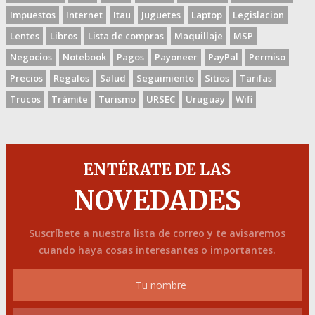
Impuestos
Internet
Itau
Juguetes
Laptop
Legislacion
Lentes
Libros
Lista de compras
Maquillaje
MSP
Negocios
Notebook
Pagos
Payoneer
PayPal
Permiso
Precios
Regalos
Salud
Seguimiento
Sitios
Tarifas
Trucos
Trámite
Turismo
URSEC
Uruguay
Wifi
ENTÉRATE DE LAS
NOVEDADES
Suscríbete a nuestra lista de correo y te avisaremos
cuando haya cosas interesantes o importantes.