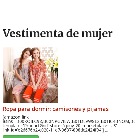
Vestimenta de mujer
Ropa para dormir: camisones y pijamas
[amazon_link
asins='B00KOIEC98,B00NPG7IEW,B01DEVW8E2,B01IC4BNOM,B
template='ProductGrid' store='cpiuy-20' marketplace='US'
link_id='e26676b2-c028-11e7-9637-898dc2424f94'] ...