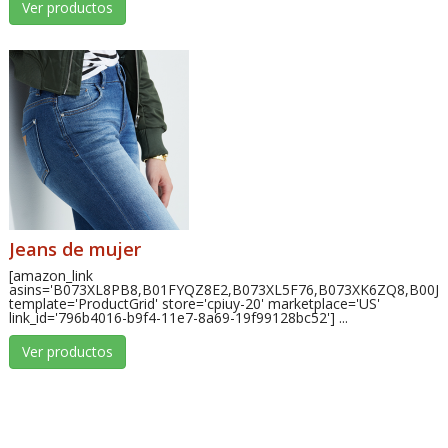
Ver productos
Jeans de mujer
[amazon_link
asins='B073XL8PB8,B01FYQZ8E2,B073XL5F76,B073XK6ZQ8,B00J
template='ProductGrid' store='cpiuy-20' marketplace='US'
link_id='796b4016-b9f4-11e7-8a69-19f99128bc52'] ...
Ver productos