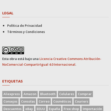
LEGAL
Política de Privacidad
Términos y Condiciones
Esta obra está bajo una
Licencia Creative Commons Atribución-
NoComercial-CompartirIgual 4.0 Internacional
.
ETIQUETAS
Aliexpress
Amazon
Bluetooth
Celulares
Comprar
Consejos
Consolas
Correo
Cosméticos
Couriers
Descuentos
eBay
EEUU
España
Free shop
Importación