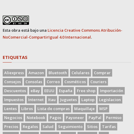
Esta obra está bajo una
Licencia Creative Commons Atribución-
NoComercial-CompartirIgual 4.0 Internacional
.
ETIQUETAS
Aliexpress
Amazon
Bluetooth
Celulares
Comprar
Consejos
Consolas
Correo
Cosméticos
Couriers
Descuentos
eBay
EEUU
España
Free shop
Importación
Impuestos
Internet
Itau
Juguetes
Laptop
Legislacion
Lentes
Libros
Lista de compras
Maquillaje
MSP
Negocios
Notebook
Pagos
Payoneer
PayPal
Permiso
Precios
Regalos
Salud
Seguimiento
Sitios
Tarifas