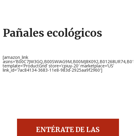
Pañales ecológicos
[amazon_link
asins=’B00C7JW3GQ,B00SWIAG9M,B00MJ8K092,B01268UR74,B0
template=’ProductGrid’ store=’cpiuy-20′ marketplace=’US’
link_id=’7ac84134-3683-11e8-983d-2925aa9f2960′]
ENTÉRATE DE LAS