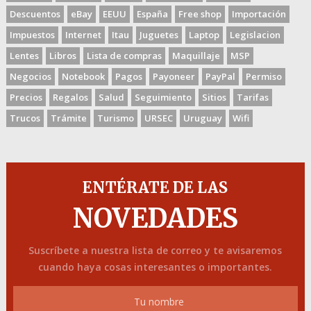
Descuentos
eBay
EEUU
España
Free shop
Importación
Impuestos
Internet
Itau
Juguetes
Laptop
Legislacion
Lentes
Libros
Lista de compras
Maquillaje
MSP
Negocios
Notebook
Pagos
Payoneer
PayPal
Permiso
Precios
Regalos
Salud
Seguimiento
Sitios
Tarifas
Trucos
Trámite
Turismo
URSEC
Uruguay
Wifi
ENTÉRATE DE LAS
NOVEDADES
Suscríbete a nuestra lista de correo y te avisaremos
cuando haya cosas interesantes o importantes.