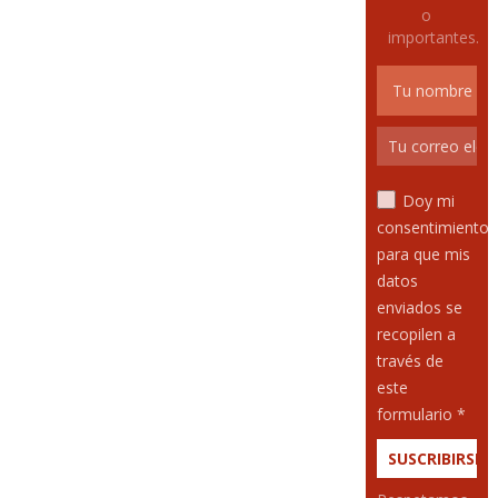
o
importantes.
Doy mi
consentimiento
para que mis
datos
enviados se
recopilen a
través de
este
formulario *