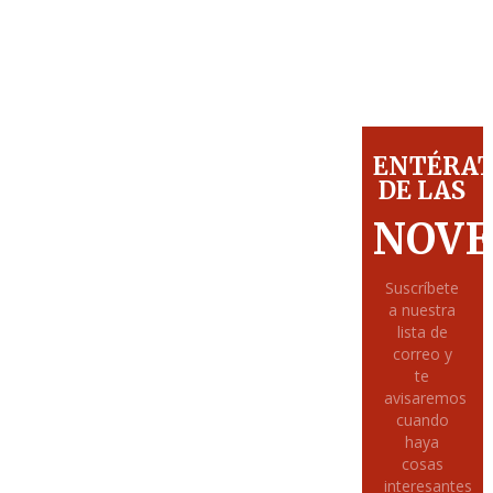
ENTÉRA
DE LAS
NOVE
Suscríbete
a nuestra
lista de
correo y
te
avisaremos
cuando
haya
cosas
interesantes