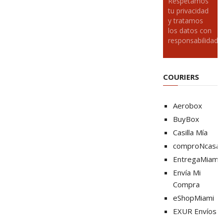
Respetamos
tu privacidad
y tratamos
los datos con
responsabilidad
COURIERS
Aerobox
BuyBox
Casilla Mía
comproNcasa
EntregaMiami
Envía Mi
Compra
eShopMiami
EXUR Envíos