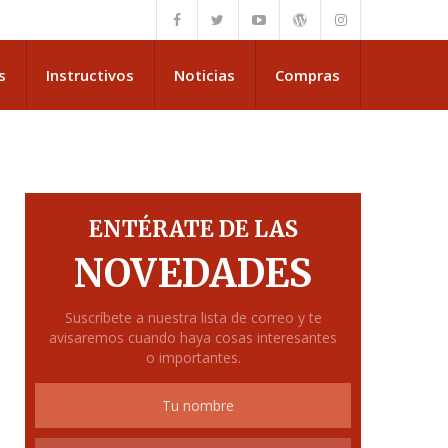
s
Instructivos
Noticias
Compras
ENTÉRATE DE LAS
NOVEDADES
77XX31VL’
Suscríbete a nuestra lista de correo y te
avisaremos cuando haya cosas interesantes
o importantes.