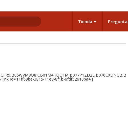
Tienda
Pregunta
56TCFR5,B06WVM8Q8K,B01M4HQO1M,B077P1ZD2L,B076CXDNGB,B0
S’ link_id=’11ff69be-3815-11e8-8f1b-6fdf52610ba4′]