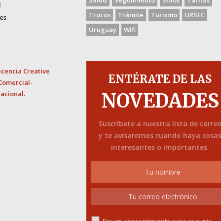
Salud
Seguimiento
Sitios
Tarifas
d
Trucos
Trámite
Turismo
URSEC
es
Uruguay
Wifi
icencia Creative
ENTÉRATE DE LAS
Comercial-
nacional
.
NOVEDADES
Suscríbete a nuestra lista de corre
y te avisaremos cuando haya cosa
interesantes o importantes.