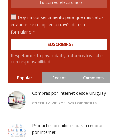
Doy mi consentimiento para que mis datos
enviados se recopilen a través de este
formulario *
Respetamos tu privacidad y tratamos los datos
con responsabilidad
Popular
Recent
Comments
Compras por Internet desde Uruguay
enero 12, 2017 •
1.626
Comments
Productos prohibidos para comprar
por Internet