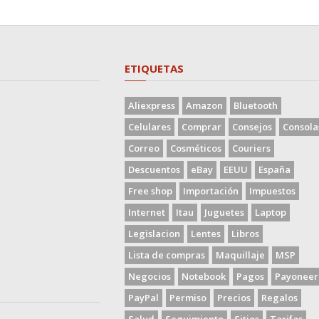
ETIQUETAS
Aliexpress
Amazon
Bluetooth
Celulares
Comprar
Consejos
Consola
Correo
Cosméticos
Couriers
Descuentos
eBay
EEUU
España
Free shop
Importación
Impuestos
Internet
Itau
Juguetes
Laptop
Legislacion
Lentes
Libros
Lista de compras
Maquillaje
MSP
Negocios
Notebook
Pagos
Payoneer
PayPal
Permiso
Precios
Regalos