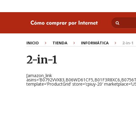
INICIO
TIENDA
INFORMÁTICA
2-in-1
2-in-1
[amazon_link
asins=’B0792VVX83,B06WD61CF5,B01F3R8XC6,B07
template=’ProductGrid’ store=’cpiuy-20′ marketplace=’U