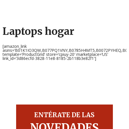
Laptops hogar
[amazon_link
asins=’B01K1IO3QW,B077PQ1VNY,B0785H4MT5,B0072PYHEQ,B0
template=’ProductGrid’ store=’cpiuy-20′ marketplace=’US’
link_id=’3d86ecfd-3828-11e8-8185-2b118b3e82f1′]
ENTÉRATE DE LAS
NOVEDADES