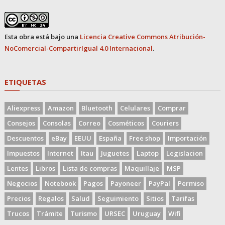
Esta obra está bajo una
Licencia Creative Commons Atribución-
NoComercial-CompartirIgual 4.0 Internacional
.
ETIQUETAS
Aliexpress
Amazon
Bluetooth
Celulares
Comprar
Consejos
Consolas
Correo
Cosméticos
Couriers
Descuentos
eBay
EEUU
España
Free shop
Importación
Impuestos
Internet
Itau
Juguetes
Laptop
Legislacion
Lentes
Libros
Lista de compras
Maquillaje
MSP
Negocios
Notebook
Pagos
Payoneer
PayPal
Permiso
Precios
Regalos
Salud
Seguimiento
Sitios
Tarifas
Trucos
Trámite
Turismo
URSEC
Uruguay
Wifi