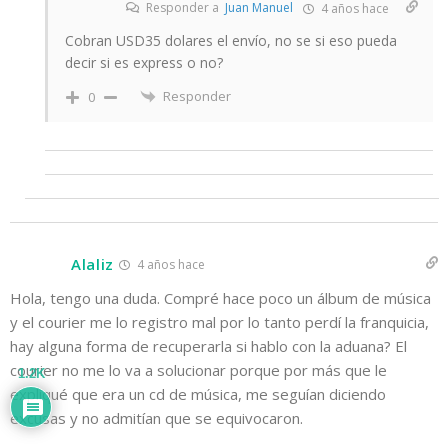
Responder a
Juan Manuel
4 años hace
Cobran USD35 dolares el envío, no se si eso pueda
decir si es express o no?
Responder
0
Alaliz
4 años hace
Hola, tengo una duda. Compré hace poco un álbum de música
y el courier me lo registro mal por lo tanto perdí la franquicia,
hay alguna forma de recuperarla si hablo con la aduana? El
courier no me lo va a solucionar porque por más que le
1.2K
expliqué que era un cd de música, me seguían diciendo
excusas y no admitían que se equivocaron.