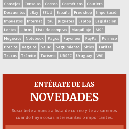
Consejos
Consolas
Correo
Cosméticos
Couriers
Descuentos
eBay
EEUU
España
Free shop
Importación
Impuestos
Internet
Itau
Juguetes
Laptop
Legislacion
Lentes
Libros
Lista de compras
Maquillaje
MSP
Negocios
Notebook
Pagos
Payoneer
PayPal
Permiso
Precios
Regalos
Salud
Seguimiento
Sitios
Tarifas
Trucos
Trámite
Turismo
URSEC
Uruguay
Wifi
ENTÉRATE DE LAS
NOVEDADES
Suscríbete a nuestra lista de correo y te avisaremos
cuando haya cosas interesantes o importantes.