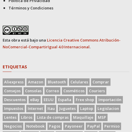
Política de Privacidad
Términos y Condiciones
Esta obra está bajo una
Licencia Creative Commons Atribución-
NoComercial-CompartirIgual 4.0 Internacional
.
ETIQUETAS
Aliexpress
Amazon
Bluetooth
Celulares
Comprar
Consejos
Consolas
Correo
Cosméticos
Couriers
Descuentos
eBay
EEUU
España
Free shop
Importación
Impuestos
Internet
Itau
Juguetes
Laptop
Legislacion
Lentes
Libros
Lista de compras
Maquillaje
MSP
Negocios
Notebook
Pagos
Payoneer
PayPal
Permiso