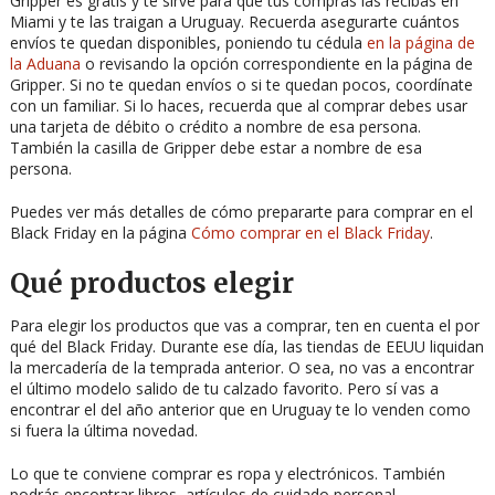
Gripper es gratis y te sirve para que tus compras las recibas en
Miami y te las traigan a Uruguay. Recuerda asegurarte cuántos
envíos te quedan disponibles, poniendo tu cédula
en la página de
la Aduana
o revisando la opción correspondiente en la página de
Gripper. Si no te quedan envíos o si te quedan pocos, coordínate
con un familiar. Si lo haces, recuerda que al comprar debes usar
una tarjeta de débito o crédito a nombre de esa persona.
También la casilla de Gripper debe estar a nombre de esa
persona.
Puedes ver más detalles de cómo prepararte para comprar en el
Black Friday en la página
Cómo comprar en el Black Friday
.
Qué productos elegir
Para elegir los productos que vas a comprar, ten en cuenta el por
qué del Black Friday. Durante ese día, las tiendas de EEUU liquidan
la mercadería de la temprada anterior. O sea, no vas a encontrar
el último modelo salido de tu calzado favorito. Pero sí vas a
encontrar el del año anterior que en Uruguay te lo venden como
si fuera la última novedad.
Lo que te conviene comprar es ropa y electrónicos. También
podrás encontrar libros, artículos de cuidado personal,