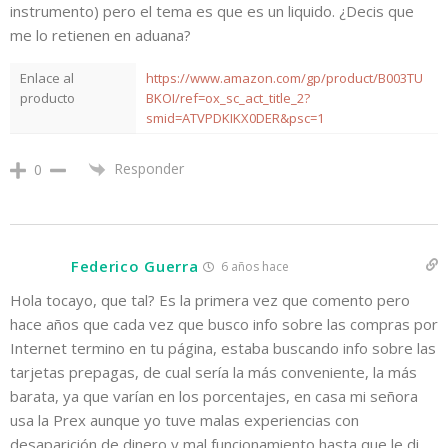
instrumento) pero el tema es que es un liquido. ¿Decis que
me lo retienen en aduana?
Enlace al
https://www.amazon.com/gp/product/B003TU
producto
BKOI/ref=ox_sc_act_title_2?
smid=ATVPDKIKX0DER&psc=1
Responder
0
Federico Guerra
6 años hace
Hola tocayo, que tal? Es la primera vez que comento pero
hace años que cada vez que busco info sobre las compras por
Internet termino en tu página, estaba buscando info sobre las
tarjetas prepagas, de cual sería la más conveniente, la más
barata, ya que varían en los porcentajes, en casa mi señora
usa la Prex aunque yo tuve malas experiencias con
desaparición de dinero y mal funcionamiento hasta que le di